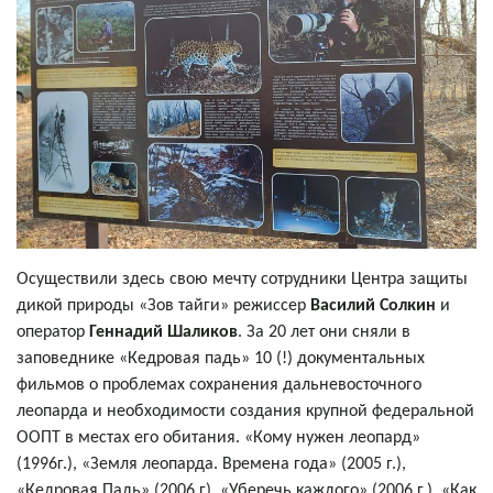
Осуществили здесь свою мечту сотрудники Центра защиты
дикой природы «Зов тайги» режиссер
Василий Солкин
и
оператор
Геннадий Шаликов
. За 20 лет они сняли в
заповеднике «Кедровая падь» 10 (!) документальных
фильмов о проблемах сохранения дальневосточного
леопарда и необходимости создания крупной федеральной
ООПТ в местах его обитания. «Кому нужен леопард»
(1996г.), «Земля леопарда. Времена года» (2005 г.),
«Кедровая Падь» (2006 г), «Уберечь каждого» (2006 г.), «Как