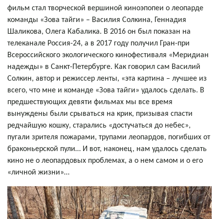
фильм стал творческой вершиной киноэпопеи о леопарде
команды «Зова тайги» – Василия Солкина, Геннадия
Шаликова, Олега Кабалика. В 2016 он был показан на
телеканале Россия-24, а в 2017 году получил Гран-при
Всероссийского экологического кинофестиваля «Меридиан
надежды» в Санкт-Петербурге. Как говорил сам Василий
Солкин, автор и режиссер ленты, «эта картина – лучшее из
всего, что мне и команде «Зова тайги» удалось сделать. В
предшествующих девяти фильмах мы все время
вынуждены были срываться на крик, призывая спасти
редчайшую кошку, старались «достучаться до небес»,
пугали зрителя пожарами, трупами леопардов, погибших от
браконьерской пули… И вот, наконец, нам удалось сделать
кино не о леопардовых проблемах, а о нем самом и о его
«личной жизни»…