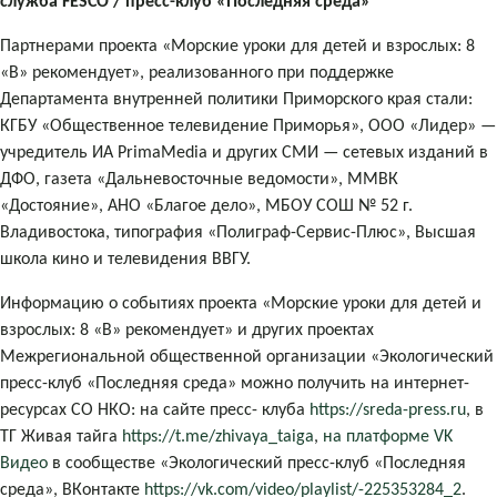
служба FESCO / пресс-клуб «Последняя среда»
Партнерами проекта «Морские уроки для детей и взрослых: 8
«В» рекомендует», реализованного при поддержке
Департамента внутренней политики Приморского края стали:
КГБУ «Общественное телевидение Приморья», ООО «Лидер» —
учредитель ИА PrimaMedia и других СМИ — сетевых изданий в
ДФО, газета «Дальневосточные ведомости», ММВК
«Достояние», АНО «Благое дело», МБОУ СОШ № 52 г.
Владивостока, типография «Полиграф-Сервис-Плюс», Высшая
школа кино и телевидения ВВГУ.
Информацию о событиях проекта «Морские уроки для детей и
взрослых: 8 «В» рекомендует» и других проектах
Межрегиональной общественной организации «Экологический
пресс-клуб «Последняя среда» можно получить на интернет-
ресурсах СО НКО: на сайте пресс- клуба
https://sreda-press.ru
, в
ТГ Живая тайга
https://t.me/zhivaya_taiga
,
на платформе VK
Видео
в сообществе «Экологический пресс-клуб «Последняя
среда», ВКонтакте
https://vk.com/video/playlist/-225353284_2
.