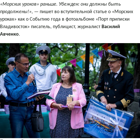
«Морских уроков» раньше. Убежден: они должны быть
продолжены!»
, — пишет во вступительной статье о «Морских
уроках» как о Событию года в фотоальбоме «Порт приписки
Владивосток» писатель, публицист, журналист
Василий
Авченко
.