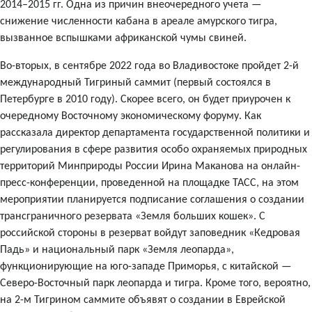
2014–2015 гг. Одна из причин внеочередного учета —
снижение численности кабана в ареале амурского тигра,
вызванное вспышками африканской чумы свиней.
Во-вторых, в сентябре 2022 года во Владивостоке пройдет 2-й
международный Тигриный саммит (первый состоялся в
Петербурге в 2010 году). Скорее всего, он будет приурочен к
очередному Восточному экономическому форуму. Как
рассказала директор департамента государственной политики и
регулирования в сфере развития особо охраняемых природных
территорий Минприроды России Ирина Маканова на онлайн-
пресс-конференции, проведенной на площадке ТАСС, на этом
мероприятии планируется подписание соглашения о создании
трансграничного резервата «Земля больших кошек». С
российской стороны в резерват войдут заповедник «Кедровая
Падь» и национальный парк «Земля леопарда»,
функционирующие на юго-западе Приморья, с китайской —
Северо-Восточный парк леопарда и тигра. Кроме того, вероятно,
на 2-м Тигрином саммите объявят о создании в Еврейской