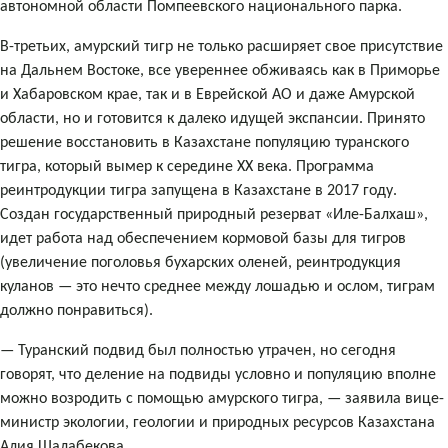
автономной области Помпеевского национального парка.
В-третьих, амурский тигр не только расширяет свое присутствие
на Дальнем Востоке, все увереннее обживаясь как в Приморье
и Хабаровском крае, так и в Еврейской АО и даже Амурской
области, но и готовится к далеко идущей экспансии. Принято
решение восстановить в Казахстане популяцию туранского
тигра, который вымер к середине ХХ века. Программа
реинтродукции тигра запущена в Казахстане в 2017 году.
Создан государственный природный резерват «Иле-Балхаш»,
идет работа над обеспечением кормовой базы для тигров
(увеличение поголовья бухарских оленей, реинтродукция
куланов — это нечто среднее между лошадью и ослом, тиграм
должно понравиться).
— Туранский подвид был полностью утрачен, но сегодня
говорят, что деление на подвиды условно и популяцию вполне
можно возродить с помощью амурского тигра, — заявила вице-
министр экологии, геологии и природных ресурсов Казахстана
Алия Шалабекова.