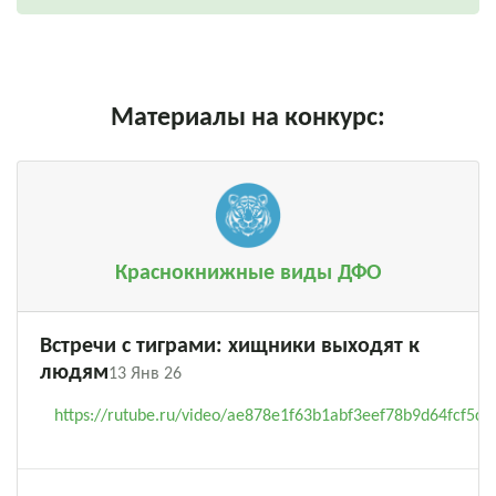
Материалы на конкурс:
Краснокнижные виды ДФО
Встречи с тиграми: хищники выходят к
людям
13 Янв 26
https://rutube.ru/video/ae878e1f63b1abf3eef78b9d64fcf5c9