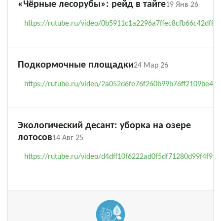
«Чёрные лесорубы»: рейд в тайге
19 Янв 26
https://rutube.ru/video/0b5911c1a2296a7ffec8cfb66c42df89
Подкормочные площадки
24 Мар 26
https://rutube.ru/video/2a052d6fe76f260b99b76ff2109be451
Экологический десант: уборка на озере
лотосов
14 Авг 25
https://rutube.ru/video/d4dff10f6222ad0f5df71280d99f4f98/