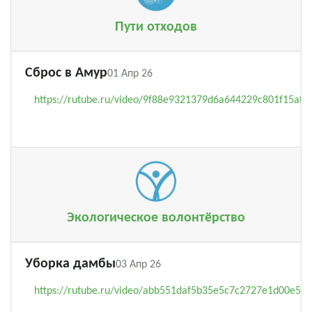
Пути отходов
Сброс в Амур
01 Апр 26
https://rutube.ru/video/9f88e9321379d6a644229c801f15af8
Экологическое волонтёрство
Уборка дамбы
03 Апр 26
https://rutube.ru/video/abb551daf5b35e5c7c2727e1d00e531