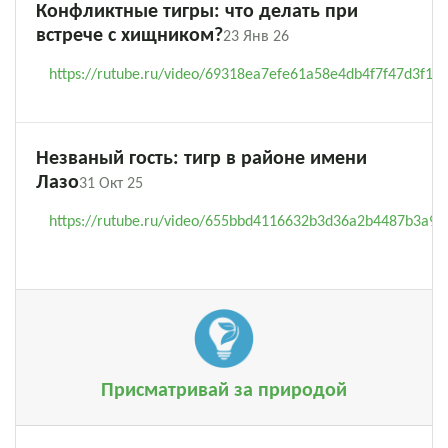
Конфликтные тигры: что делать при
встрече с хищником?
23 Янв 26
https://rutube.ru/video/69318ea7efe61a58e4db4f7f47d3f1ed
Незваный гость: тигр в районе имени
Лазо
31 Окт 25
https://rutube.ru/video/655bbd4116632b3d36a2b4487b3a98
Присматривай за природой