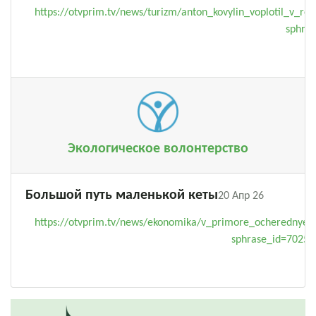
https://otvprim.tv/news/turizm/anton_kovylin_voplotil_v_r
sphra
Экологическое волонтерство
Большой путь маленькой кеты
20 Апр 26
https://otvprim.tv/news/ekonomika/v_primore_ocherednye
sphrase_id=70257