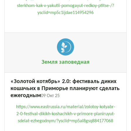
sterkhom-kak-v-yakutii-pomogayut-redkoy-ptitse-/?
ysclid=mp5c1ijdae114954296
Земля заповедная
«Золотой котябрь» 2.0: фестиваль диких
кошачьих в Приморье планируют сделать
ежегодным
09 Окт 25
https://www.eastrussia.ru/material/zolotoy-kotyabr-
2-0-festival-dikikh-koshachikh-v-primore-planiruyut-
sdelat-ezhegodnym/?ysclid=mp5al8gsq884177068