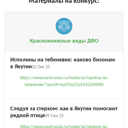
Материалы на конкурс:
Краснокнижные виды ДФО
Исполины на тебеневке: каково бизонам
в Якутии
02 Окт 25
https://www.eastrussia.ru/material/ispoliny-na-
tebenevke/?ysclid=mp59zy52v6145269000
Следуя за стерхом: как в Якутии помогают
редкой птице
09 Сен 25
https://www.eastrussia.ru/material/sleduya-za-