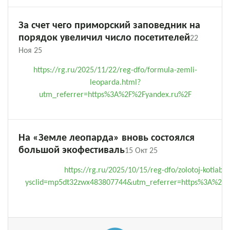
За счет чего приморский заповедник на
порядок увеличил число посетителей
22
Ноя 25
https://rg.ru/2025/11/22/reg-dfo/formula-zemli-
leoparda.html?
utm_referrer=https%3A%2F%2Fyandex.ru%2F
На «Земле леопарда» вновь состоялся
большой экофестиваль
15 Окт 25
https://rg.ru/2025/10/15/reg-dfo/zolotoj-kotiabr.
ysclid=mp5dt32zwx483807744&utm_referrer=https%3A%2F%