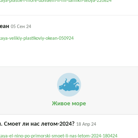
aya-plastik-i-more-ubivaem-li-mi-samikh-sebya-220824
кеан
05 Сен 24
ya-velikiy-plastikoviy-okean-050924
Живое море
. Смоет ли нас летом-2024?
18 Апр 24
aya-el-nino-po-primorski-smoet-li-nas-letom-2024-180424