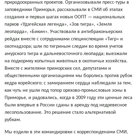
природоохранных проектов. Организовывали пресс-туры в
заповедники Приморья, рассказывали в СМИ об этапах
создания и первых шагах новых ООПТ — национальных
парков «Удэгейская легенда», «Зов тигра», «Земля
леопарда», «Бикин». Участвовали в антибраконьерских
рейдах вместе с сотрудниками специнспекции «Тигр» и
охотнадзора; шли по тигриным следам во время учетов
амурского тигра и дальневосточного леопарда; выезжали
на подкормку копытных животных в охотничьи хозяйства.
Вместе с жителями приморских сел, депутатами и
общественными организациями мы боролись против рубок
кедра корейского; с замиранием сердца наблюдали за тем,
как чуть не ушли под топор орехово-промысловые зоны в
Приморье, и радовались, когда в 2009 году эти ценные леса
были впервые в России сданы в аренду под недревесное
лесопользование. Это решение стало альтернативой
рубкам.
Мы ездили в эти командировки с корреспонденами СМИ,