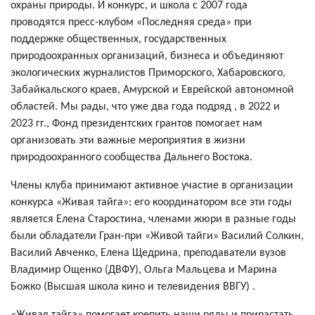
охраны природы. И конкурс, и школа с 2007 года
проводятся пресс-клубом «Последняя среда» при
поддержке общественных, государственных
природоохранных организаций, бизнеса и объединяют
экологических журналистов Приморского, Хабаровского,
Забайкальского краев, Амурской и Еврейской автономной
областей. Мы рады, что уже два года подряд , в 2022 и
2023 гг., Фонд президентских грантов помогает нам
организовать эти важные мероприятия в жизни
природоохранного сообщества Дальнего Востока.
Члены клуба принимают активное участие в организации
конкурса «Живая тайга»: его координатором все эти годы
является Елена Старостина, членами жюри в разные годы
были обладатели Гран-при «Живой тайги» Василий Солкин,
Василий Авченко, Елена Щедрина, преподаватели вузов
Владимир Ощенко (ДВФУ), Ольга Мальцева и Марина
Божко (Высшая школа кино и телевидения ВВГУ) .
«Живая тайга» помогает крепить наши ряды и прирастать