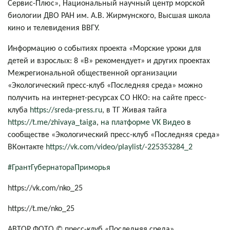
Сервис-Плюс», Национальный научный центр морской
биологии ДВО РАН им. А.В. Жирмунского, Высшая школа
кино и телевидения ВВГУ.
Информацию о событиях проекта «Морские уроки для
детей и взрослых: 8 «В» рекомендует» и других проектах
Межрегиональной общественной организации
«Экологический пресс-клуб «Последняя среда» можно
получить на интернет-ресурсах СО НКО: на сайте пресс-
клуба
https://sreda-press.ru
, в ТГ Живая тайга
https://t.me/zhivaya_taiga
,
на платформе VK Видео
в
сообществе «Экологический пресс-клуб «Последняя среда»
ВКонтакте
https://vk.com/video/playlist/-225353284_2
#ГрантГубернатораПриморья
https://vk.com/nko_25
https://t.me/nko_25
АВТОР ФОТО © пресс-клуб «Последняя среда»