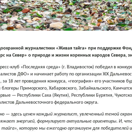
доохранной журналистики «Живая тайга» при поддержке Фонд
с на Север» о природе и жизни коренных народов Севера, зн
есс-клуб «Последняя среда» (г. Владивосток) победил в конкур
алистов ДФО» и начинает работу по организации XIX Дальнево
, за 18 лет проведения конкурса, «география» его участников б
 блогеры Приморского, Хабаровского, Забайкальского, Камчатск
рвые — Республики Саха (Якутия), Республики Бурятия, Чукотско
листов Дальневосточного федерального округа.
нно — здесь ценен каждый журналист, увлеченный темой охра
ряжает энергией, формулирует актуальные ориентиры. И, что
 тайга», которую мы ежегодно организуем для победителей и